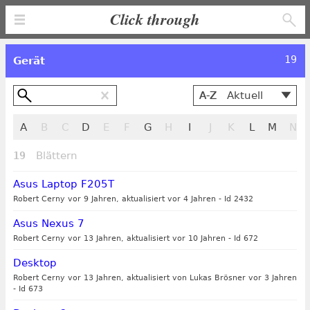
Click through
19
Gerät
A-Z
Aktuell
Alphabetisch
A
B
C
D
E
F
G
H
I
J
K
L
M
N
Nach Erstellung,
Neues zuerst
19
Blättern
Nach Erstellung,
Altes zuerst
Asus Laptop F205T
Nach Änderung,
Robert Cerny vor 9 Jahren, aktualisiert vor 4 Jahren
-
Id 2432
Neues zuerst
Asus Nexus 7
Nach Änderung,
Robert Cerny vor 13 Jahren, aktualisiert vor 10 Jahren
-
Id 672
Altes zuerst
Desktop
Robert Cerny vor 13 Jahren, aktualisiert von Lukas Brösner vor 3 Jahren
-
Id 673